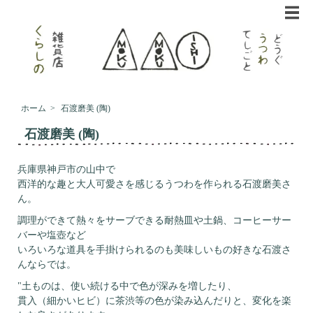
ホーム
>
石渡磨美 (陶)
石渡磨美 (陶)
兵庫県神戸市の山中で
西洋的な趣と大人可愛さを感じるうつわを作られる石渡磨美さ
ん。
調理ができて熱々をサーブできる耐熱皿や土鍋、コーヒーサー
バーや塩壺など
いろいろな道具を手掛けられるのも美味しいもの好きな石渡さ
んならでは。
"土ものは、使い続ける中で色が深みを増したり、
貫入（細かいヒビ）に茶渋等の色が染み込んだりと、変化を楽