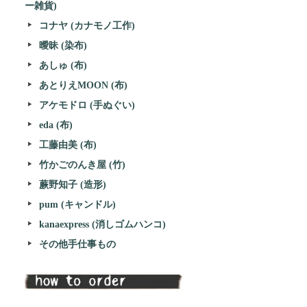
ー雑貨)
コナヤ (カナモノ工作)
曖昧 (染布)
あしゅ (布)
あとりえMOON (布)
アケモドロ (手ぬぐい)
eda (布)
工藤由美 (布)
竹かごのんき屋 (竹)
蕨野知子 (造形)
pum (キャンドル)
kanaexpress (消しゴムハンコ)
その他手仕事もの