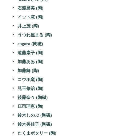
石渡磨美 (陶)
イット窯 (陶)
井上茂 (陶)
うつわ屋まる (陶)
engoro (陶磁)
遠藤素子 (陶)
加藤あゐ (陶)
加藤舞 (陶)
コウホ窯 (陶)
児玉修治 (陶)
後藤奈々 (陶磁)
庄司理恵 (陶)
鈴木しのぶ (陶磁)
鈴木美佳子 (陶磁)
たくまポタリー (陶)