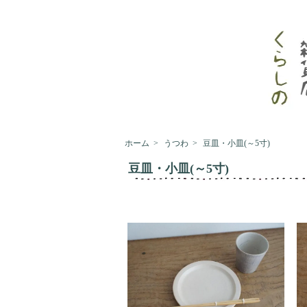
ホーム
>
うつわ
>
豆皿・小皿(～5寸)
豆皿・小皿(～5寸)