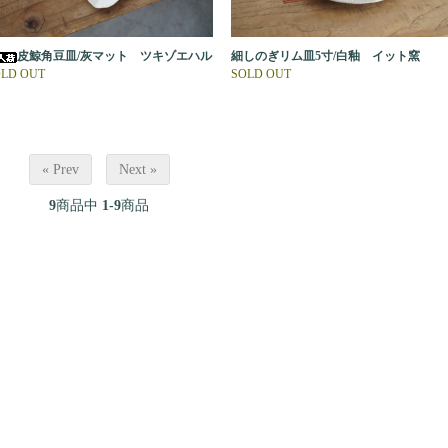
皮鯨角豆皿/灰マット ツキゾエハル
細しのぎリム皿5寸/白釉 イット窯
LD OUT
SOLD OUT
« Prev
Next »
9
商品中
1-9
商品