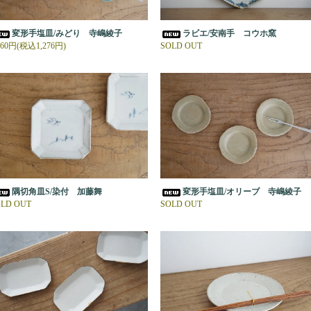
変形手塩皿/みどり 寺嶋綾子
ラビエ/安南手 コウホ窯
160円(税込1,276円)
SOLD OUT
隅切角皿S/染付 加藤舞
変形手塩皿/オリーブ 寺嶋綾子
LD OUT
SOLD OUT