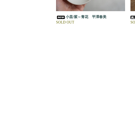
小皿/紫～青花 平澤春美
SOLD OUT
SO