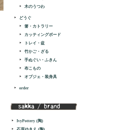
木のうつわ
どうぐ
箸・カトラリー
カッティングボード
トレイ・盆
竹かご・ざる
手ぬぐい・ふきん
布こもの
オブジェ・装身具
order
IvyPottery (陶)
石原ゆきえ (陶)