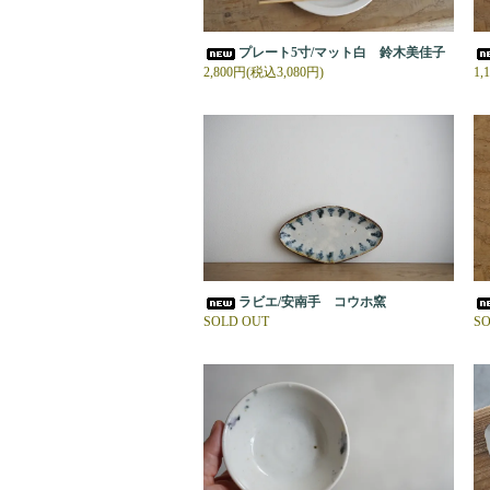
プレート5寸/マット白 鈴木美佳子
2,800円(税込3,080円)
1,
ラビエ/安南手 コウホ窯
SOLD OUT
SO