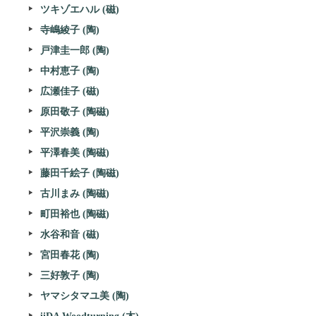
ツキゾエハル (磁)
寺嶋綾子 (陶)
戸津圭一郎 (陶)
中村恵子 (陶)
広瀬佳子 (磁)
原田敬子 (陶磁)
平沢崇義 (陶)
平澤春美 (陶磁)
藤田千絵子 (陶磁)
古川まみ (陶磁)
町田裕也 (陶磁)
水谷和音 (磁)
宮田春花 (陶)
三好敦子 (陶)
ヤマシタマユ美 (陶)