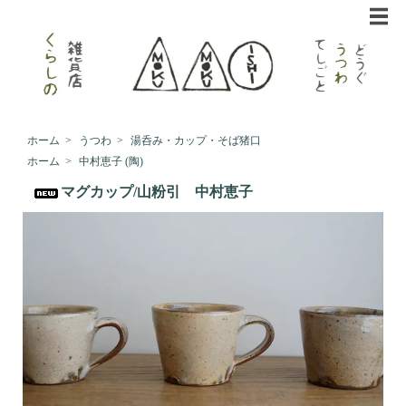
ホーム
>
うつわ
>
湯呑み・カップ・そば猪口
ホーム
>
中村恵子 (陶)
マグカップ/山粉引 中村恵子