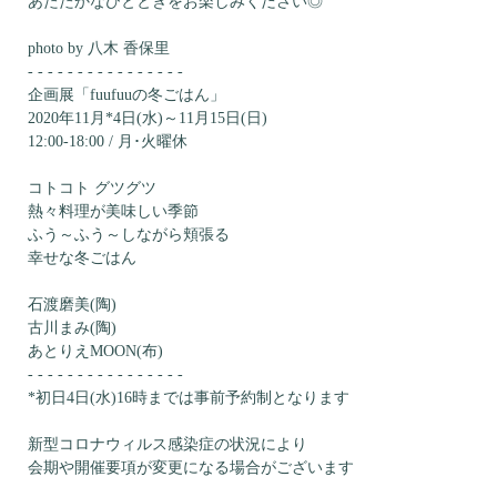
あたたかなひとときをお楽しみください◎
photo by 八木 香保里
- - - - - - - - - - - - - - - -
企画展「fuufuuの冬ごはん」
2020年11月*4日(水)～11月15日(日)
12:00-18:00 / 月･火曜休
コトコト グツグツ
熱々料理が美味しい季節
ふう～ふう～しながら頬張る
幸せな冬ごはん
石渡磨美(陶)
古川まみ(陶)
あとりえMOON(布)
- - - - - - - - - - - - - - - -
*初日4日(水)16時までは事前予約制となります
新型コロナウィルス感染症の状況により
会期や開催要項が変更になる場合がございます