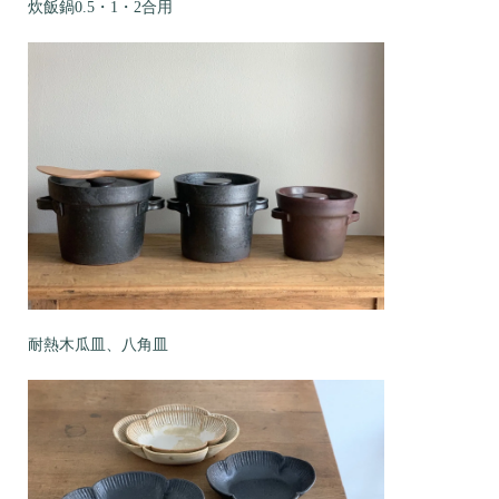
炊飯鍋0.5・1・2合用
耐熱木瓜皿、八角皿